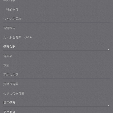
年間行事
一時的保育
つどいの広場
苦情報告
よくある質問・Q＆A
情報公開
育美会
本部
花の人の家
貴精保育園
むさしの保育園
採用情報
アクセス