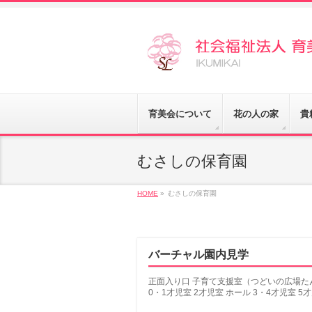
育美会について
花の人の家
貴
むさしの保育園
HOME
»
むさしの保育園
バーチャル園内見学
正面入り口 子育て支援室（つどいの広場た
0・1才児室 2才児室 ホール 3・4才児室 5