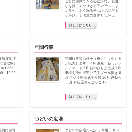
ごとに感動できる心豊かな子 見通
しを持ってやりきる子 バランスよ
く食べ、よく眠る子 以上の目的を
かかげ、子供達の身体と心が …
詳しくはこちら
年間行事
 所在地 〒
年間行事等の様子（※クリックする
的場420-1
と拡大します） 4月 進級 新しいラ
049-233-
ンチマット 5月 鯉のぼりが完成 6月
0～19:00
田植え後の泥遊び 7月 プール開き 8
 …
月 ラジオ体操 9月 夜祭 10月 運動会
11月 お店屋さんごっこ 12 …
詳しくはこちら
つどいの広場
時的に保育
つどいの広場たんぽぽ 利用日 月～