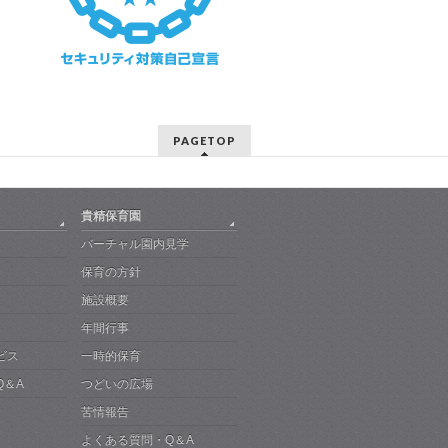
PAGETOP
貴精保育園
バーチャル園内見学
保育の方針
施設概要
年間行事
ビス
一時的保育
Q＆A
つどいの広場
苦情報告
よくある質問・Q＆A