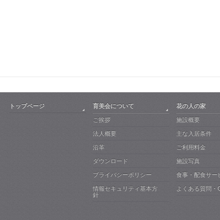
トップページ
育美会について
花の人の家
ご挨拶
施設概要
法人概要
主な入居条件
沿革
ご利用料金
ダウンロード
施設写真
プライバシーポリシー
食事・配食サー
情報セキュリティ基本方
よくある質問・
針