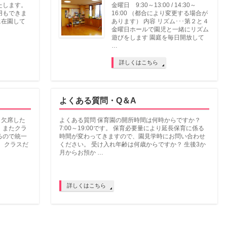
たします。
金曜日 9:30～13:00 / 14:30～
用もできま
16:00 （都合により変更する場合が
に在園して
あります） 内容 リズム･･･第２と４
金曜日ホールで園児と一緒にリズム
遊びをします 園庭を毎日開放して
…
詳しくはこちら
よくある質問・Q＆A
月 欠席した
よくある質問 保育園の開所時間は何時からですか？
。またクラ
7:00～19:00です。 保育必要量により延長保育に係る
るので統一
時間が変わってきますので、園見学時にお問い合わせ
、クラスだ
ください。 受け入れ年齢は何歳からですか？ 生後3か
月からお預か …
詳しくはこちら