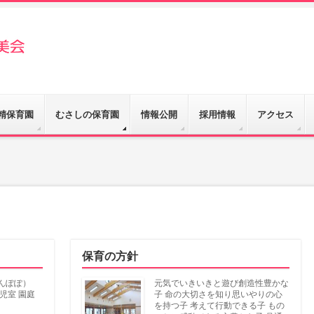
精保育園
むさしの保育園
情報公開
採用情報
アクセス
保育の方針
んぽぽ）
元気でいきいきと遊び創造性豊かな
才児室 園庭
子 命の大切さを知り思いやりの心
を持つ子 考えて行動できる子 もの