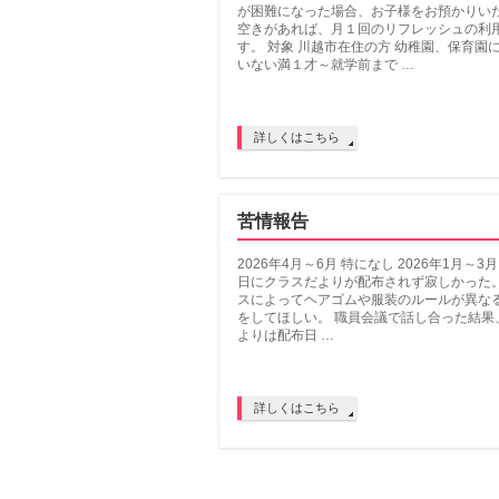
が困難になった場合、お子様をお預かりい
空きがあれば、月１回のリフレッシュの利
す。 対象 川越市在住の方 幼稚園、保育園
いない満１才～就学前まで …
詳しくはこちら
苦情報告
2026年4月～6月 特になし 2026年1月～3
日にクラスだよりが配布されず寂しかった
スによってヘアゴムや服装のルールが異な
をしてほしい。 職員会議で話し合った結果
よりは配布日 …
詳しくはこちら